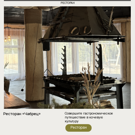
РЕСТОРАН
Совершите гастрономическое
Ресторан «Чабрец»
путешествие в кочевую
культуру
Ресторан