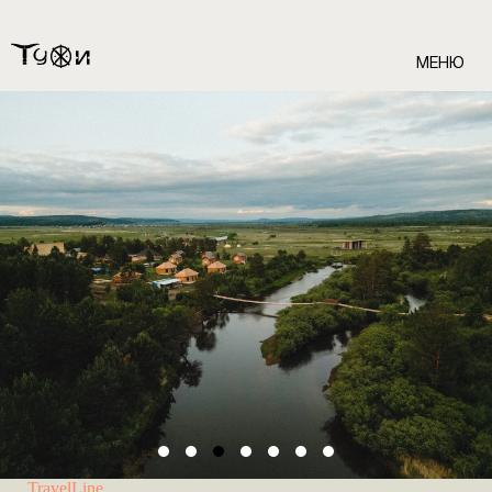
МЕНЮ
TravelLine