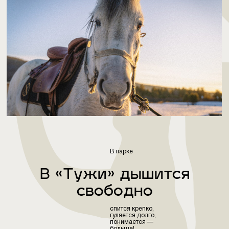
В парке
В «Тужи» дышится
свободно
спится крепко,
гуляется долго,
понимается —
больше!